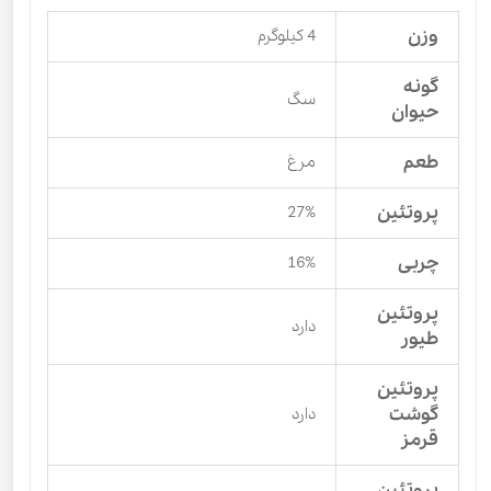
وزن
4 کیلوگرم
گونه
سگ
حیوان
طعم
مرغ
پروتئین
27%
چربی
16%
پروتئین
دارد
طیور
پروتئین
گوشت
دارد
قرمز
پروتئین