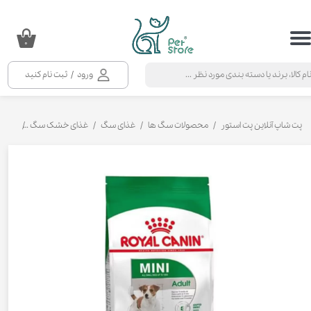
حساب کاربری من
۰
تغییر گذر واژه
ورود
/
ثبت نام کنید
سفارشات
خروج از حساب کاربری
پت شاپ آنلاین پت استور
محصولات سگ ها
غذای سگ
غذای خشک سگ
غذای خ