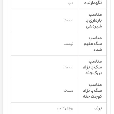
نگهدارنده
دارد
مناسب
بارداری یا
نیست
شیردهی
مناسب
سگ عقیم
نیست
شده
مناسب
سگ با نژاد
نیست
بزرگ جثه
مناسب
سگ با نژاد
هست
کوچک جثه
برند
رویال کنین