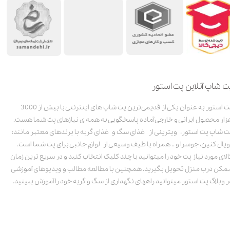
ت شاپ آنلاین پت استور
پت استور به عنوان یکی از قدیمی‌ترین پت شاپ های اینترنتی با بیش از 3000
زار محصول ایرانی و خارجی آماده پاسخگویی به همه ی نیازهای پت شما هست.
ت شاپ پت استور، ویترینی از غذای سگ و غذای گربه با برندهای معتبر مانند:
ویال کنین، جوسرا و .. همراه با طیف وسیعی از لوازم جانبی برای پت شما است.
الای مورد نیاز پت خود را میتوانید با چند کلیک انتخاب کنید و در سریع ترین زمان
مکن درب منزل تحویل بگیرید. همچنین با مطالعه مطالب و ویدیوهای آموزشی
ر وبلاگ پت استور میتوانید راههای نگهداری از سگ و گربه خود را آموزش ببینید.