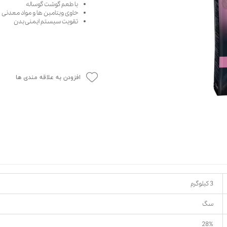
با طعم گوشت گوساله
حوله سگ
غذا گربه
حاوی ویتامین ها و مواد معدنی
تقویت سیستم ایمنی بدن
ربه
ر بچه گربه
وله گربه
افزودن به علاقه مندی ها
3 کیلوگرم
سگ
28%