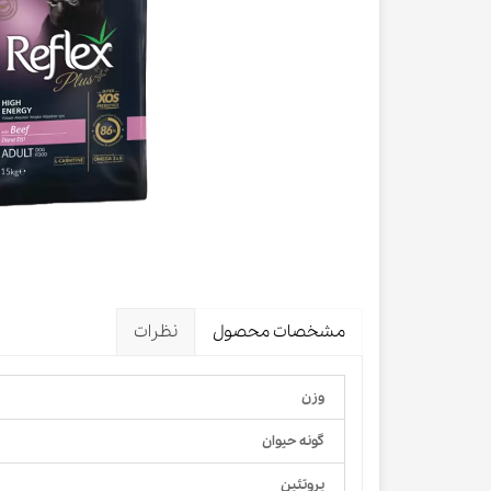
لباس و 
ظرف آب و 
اسکرچر گ
شیشه شی
لباس و ح
مشخصات محصول
نظرات
وزن
گونه حیوان
پروتئین