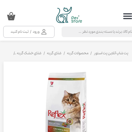
حساب کاربری من
۰
تغییر گذر واژه
ورود
/
ثبت نام کنید
سفارشات
خروج از حساب کاربری
پت شاپ آنلاین پت استور
محصولات گربه
غذای گربه
غذای خشک گربه
غذای خشک 