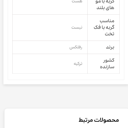
گربه با مو
هست
های بلند
مناسب
گربه با فک
نیست
تخت
برند
رفلکس
کشور
ترکیه
سازنده
محصولات مرتبط