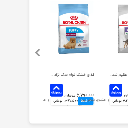
غذای خشک سگ عقیم شده نژاد کوچک رویال کنین وزن 3 کیلوگرم
غذای خشک توله سگ نژاد کوچک ایندور رویال کنین وزن 1.5 کیلوگرم
۶,۷۹۰,۰۰۰ تومان
ومانی
4 قسط
1,697,500 تومانی