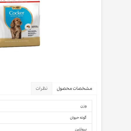
لباس و 
ظرف آب و 
اسکرچر گ
شیشه شی
لباس و ح
مشخصات محصول
نظرات
وزن
گونه حیوان
پروتئین