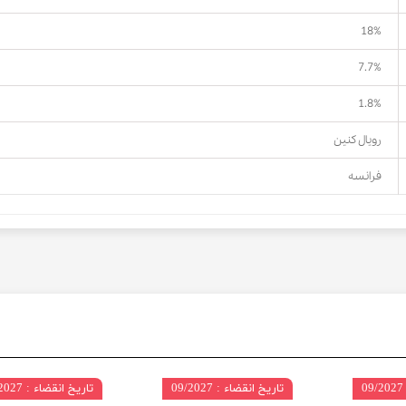
18%
7.7%
1.8%
رویال کنین
فرانسه
تاریخ انقضاء : 09/2027
تاریخ انقضاء : 07/2027