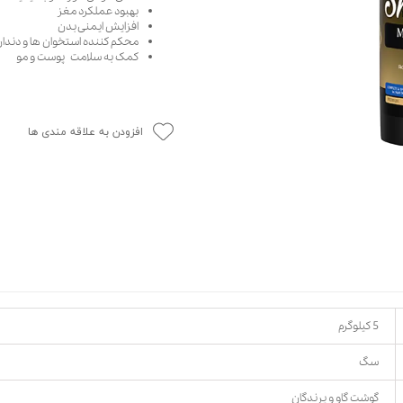
بهبود عملکرد مغز
حوله سگ
غذا گربه
افزایش ایمنی بدن
محکم کننده استخوان ها و دندان
ربه
کمک به سلامت پوست و مو
ر بچه گربه
وله گربه
افزودن به علاقه مندی ها
5 کیلوگرم
سگ
گوشت گاو و پرندگان