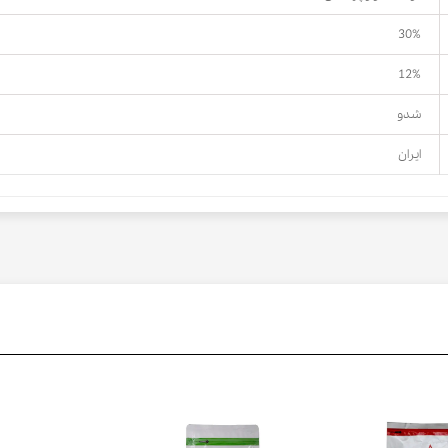
30%
12%
شدو
ایران