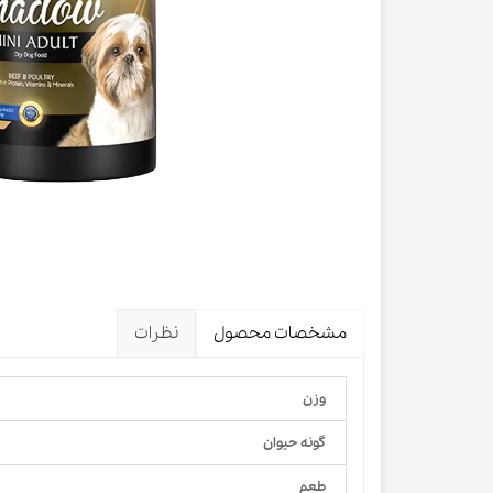
لباس و 
ظرف آب و 
اسکرچر گ
شیشه شی
لباس و ح
مشخصات محصول
نظرات
وزن
گونه حیوان
طعم