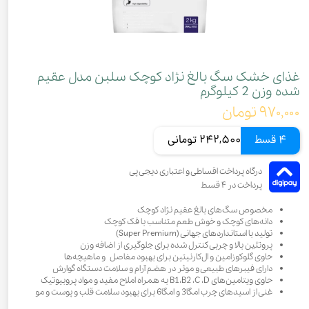
غذای خشک سگ بالغ نژاد کوچک سلبن مدل عقیم
شده وزن 2 کیلوگرم
۹۷۰,۰۰۰ تومان
4 قسط
242,500 تومانی
مخصوص سگ‌های بالغ عقیم نژاد کوچک
دانه‌های کوچک و خوش طعم متناسب با فک کوچک
تولید با استانداردهای جهانی (Super Premium)
پروتئين بالا و چربی کنترل شده برای جلوگیری از اضافه وزن
حاوی گلوکوزامین و ال‌کارنیتین برای بهبود مفاصل و ماهیچه‌ها
دارای فیبرهای طبیعی و موثر در هضم آرام و سلامت دستگاه گوارش
حاوی ویتامین‌های B1،B2 ،C ،D به همراه املاح مفید و مواد پروبیوتیک
غنی از اسیدهای چرب امگا3 و امگا6 برای بهبود سلامت قلب و پوست و مو