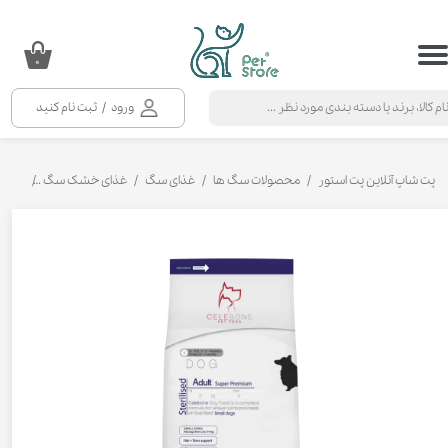
حساب کاربری من
۰
تغییر گذر واژه
ورود
/
ثبت نام کنید
سفارشات
خروج از حساب کاربری
پت شاپ آنلاین پت استور
محصولات سگ ها
غذای سگ
غذای خشک سگ
غذای 