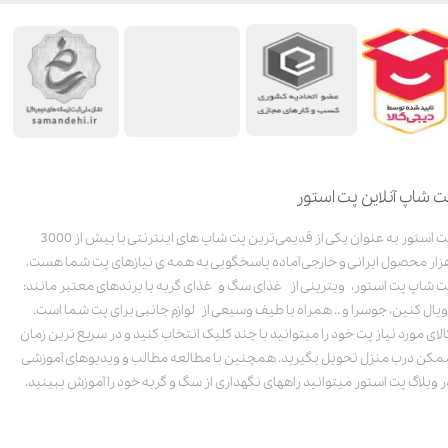
ت شاپ آنلاین پت استور
پت استور به عنوان یکی از قدیمی‌ترین پت شاپ های اینترنتی با بیش از 3000
زار محصول ایرانی و خارجی آماده پاسخگویی به همه ی نیازهای پت شما هست.
ت شاپ پت استور، ویترینی از غذای سگ و غذای گربه با برندهای معتبر مانند:
ویال کنین، جوسرا و .. همراه با طیف وسیعی از لوازم جانبی برای پت شما است.
الای مورد نیاز پت خود را میتوانید با چند کلیک انتخاب کنید و در سریع ترین زمان
مکن درب منزل تحویل بگیرید. همچنین با مطالعه مطالب و ویدیوهای آموزشی
ر وبلاگ پت استور میتوانید راههای نگهداری از سگ و گربه خود را آموزش ببینید.