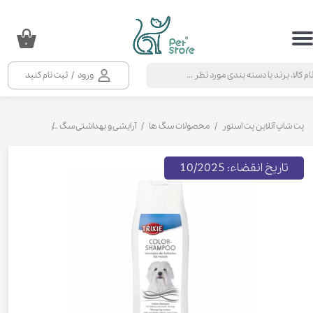
حساب کاربری من
۰
تغییر گذر واژه
ورود
/
ثبت نام کنید
سفارشات
خروج از حساب کاربری
پت شاپ آنلاین پت استور
محصولات سگ ها
آرایشی و بهداشتی سگ
شامپو و نرم ک
تاریخ انقضاء: 10/2025