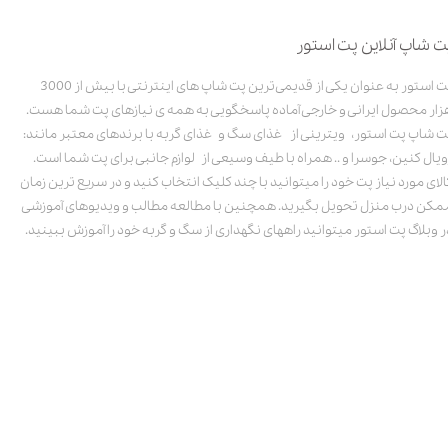
ت شاپ آنلاین پت استور
پت استور به عنوان یکی از قدیمی‌ترین پت شاپ های اینترنتی با بیش از 3000
زار محصول ایرانی و خارجی آماده پاسخگویی به همه ی نیازهای پت شما هست.
ت شاپ پت استور، ویترینی از غذای سگ و غذای گربه با برندهای معتبر مانند:
ویال کنین، جوسرا و .. همراه با طیف وسیعی از لوازم جانبی برای پت شما است.
الای مورد نیاز پت خود را میتوانید با چند کلیک انتخاب کنید و در سریع ترین زمان
مکن درب منزل تحویل بگیرید. همچنین با مطالعه مطالب و ویدیوهای آموزشی
ر وبلاگ پت استور میتوانید راههای نگهداری از سگ و گربه خود را آموزش ببینید.