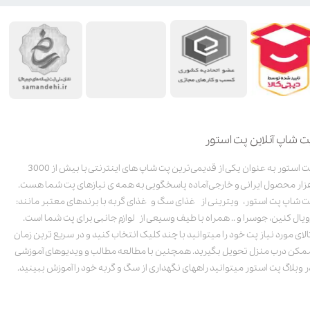
ت شاپ آنلاین پت استور
پت استور به عنوان یکی از قدیمی‌ترین پت شاپ های اینترنتی با بیش از 3000
زار محصول ایرانی و خارجی آماده پاسخگویی به همه ی نیازهای پت شما هست.
ت شاپ پت استور، ویترینی از غذای سگ و غذای گربه با برندهای معتبر مانند:
ویال کنین، جوسرا و .. همراه با طیف وسیعی از لوازم جانبی برای پت شما است.
الای مورد نیاز پت خود را میتوانید با چند کلیک انتخاب کنید و در سریع ترین زمان
مکن درب منزل تحویل بگیرید. همچنین با مطالعه مطالب و ویدیوهای آموزشی
ر وبلاگ پت استور میتوانید راههای نگهداری از سگ و گربه خود را آموزش ببینید.