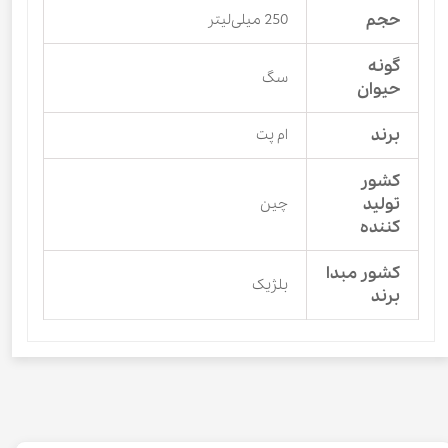
حجم
250 میلی‌لیتر
گونه
سگ
حیوان
برند
ام پت
کشور
تولید
چین
کننده
کشور مبدا
بلژیک
برند