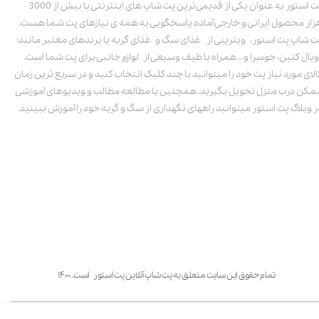
پت استور به عنوان یکی از قدیمی‌ترین پت شاپ های اینترنتی با بیش از 3000
زار محصول ایرانی و خارجی آماده پاسخگویی به همه ی نیازهای پت شما هست.
ت شاپ پت استور، ویترینی از غذای سگ و غذای گربه با برندهای معتبر مانند:
ویال کنین، جوسرا و .. همراه با طیف وسیعی از لوازم جانبی برای پت شما است.
الای مورد نیاز پت خود را میتوانید با چند کلیک انتخاب کنید و در سریع ترین زمان
مکن درب منزل تحویل بگیرید. همچنین با مطالعه مطالب و ویدیوهای آموزشی
ر وبلاگ پت استور میتوانید راههای نگهداری از سگ و گربه خود را آموزش ببینید.
تمام حقوق این سایت متعلق به پت شاپ آنلاین پت استور است. ۱۴۰۰