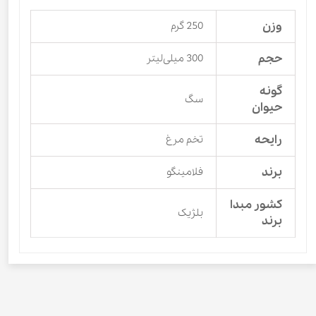
وزن
250 گرم
حجم
300 میلی‌لیتر
گونه
سگ
حیوان
رایحه
تخم مرغ
برند
فلامینگو
کشور مبدا
بلژیک
برند