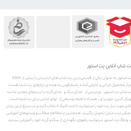
ت شاپ آنلاین پت استور
پت استور به عنوان یکی از قدیمی‌ترین پت شاپ های اینترنتی با بیش از 3000
زار محصول ایرانی و خارجی آماده پاسخگویی به همه ی نیازهای پت شما هست.
ت شاپ پت استور، ویترینی از غذای سگ و غذای گربه با برندهای معتبر مانند:
ویال کنین، جوسرا و .. همراه با طیف وسیعی از لوازم جانبی برای پت شما است.
الای مورد نیاز پت خود را میتوانید با چند کلیک انتخاب کنید و در سریع ترین زمان
مکن درب منزل تحویل بگیرید. همچنین با مطالعه مطالب و ویدیوهای آموزشی
ر وبلاگ پت استور میتوانید راههای نگهداری از سگ و گربه خود را آموزش ببینید.