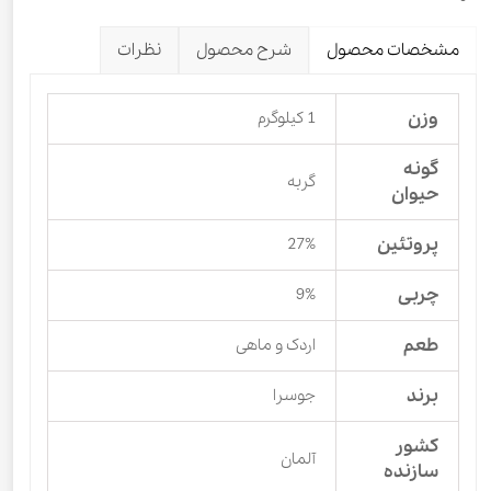
مشخصات محصول
شرح محصول
نظرات
وزن
1 کیلوگرم
گونه
گربه
حیوان
پروتئین
27%
چربی
9%
طعم
اردک و ماهی
برند
جوسرا
کشور
آلمان
سازنده