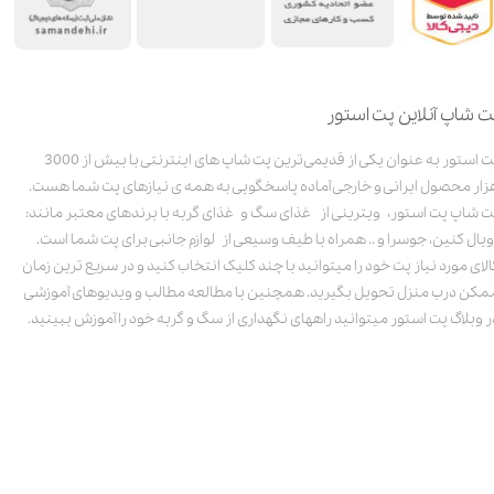
ت شاپ آنلاین پت استور
پت استور به عنوان یکی از قدیمی‌ترین پت شاپ های اینترنتی با بیش از 3000
زار محصول ایرانی و خارجی آماده پاسخگویی به همه ی نیازهای پت شما هست.
ت شاپ پت استور، ویترینی از غذای سگ و غذای گربه با برندهای معتبر مانند:
ویال کنین، جوسرا و .. همراه با طیف وسیعی از لوازم جانبی برای پت شما است.
الای مورد نیاز پت خود را میتوانید با چند کلیک انتخاب کنید و در سریع ترین زمان
مکن درب منزل تحویل بگیرید. همچنین با مطالعه مطالب و ویدیوهای آموزشی
ر وبلاگ پت استور میتوانید راههای نگهداری از سگ و گربه خود را آموزش ببینید.