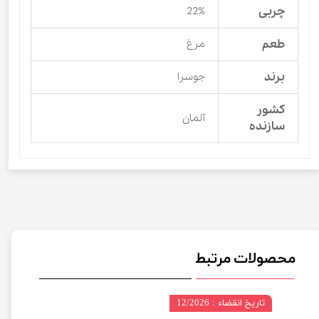
چربی
22%
طعم
مرغ
برند
جوسرا
کشور
آلمان
سازنده
محصولات مرتبط
تاریخ انقضاء : 12/2026