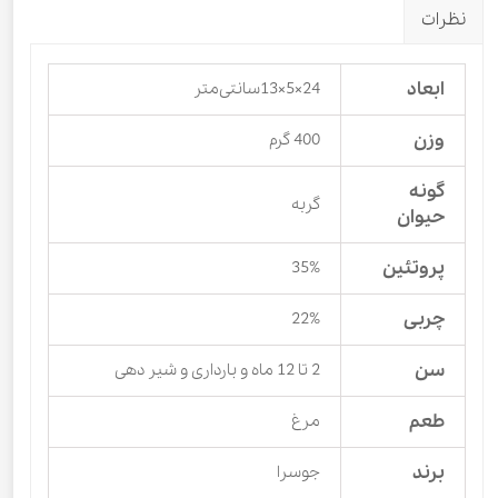
نظرات
ابعاد
24×5×13سانتی‌متر
وزن
400 گرم
گونه
گربه
حیوان
پروتئین
35%
چربی
22%
سن
2 تا 12 ماه و بارداری و شیر دهی
طعم
مرغ
برند
جوسرا