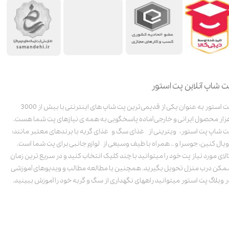
ت شاپ آنلاین پت استور
پت استور به عنوان یکی از قدیمی‌ترین پت شاپ های اینترنتی با بیش از 3000
زار محصول ایرانی و خارجی آماده پاسخگویی به همه ی نیازهای پت شما هست.
ت شاپ پت استور، ویترینی از غذای سگ و غذای گربه با برندهای معتبر مانند:
ویال کنین، جوسرا و .. همراه با طیف وسیعی از لوازم جانبی برای پت شما است.
الای مورد نیاز پت خود را میتوانید با چند کلیک انتخاب کنید و در سریع ترین زمان
مکن درب منزل تحویل بگیرید. همچنین با مطالعه مطالب و ویدیوهای آموزشی
ر وبلاگ پت استور میتوانید راههای نگهداری از سگ و گربه خود را آموزش ببینید.