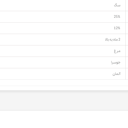
سگ
25%
12%
2 ماه به بالا
مرغ
جوسرا
آلمان