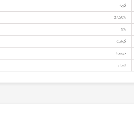
گربه
27.50%
9%
گوشت
جوسرا
آلمان