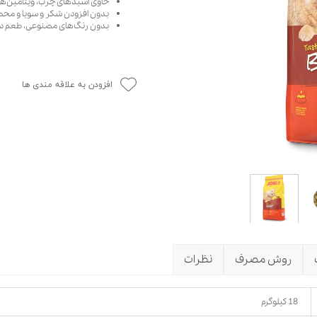
حاوی اسیدهای چرب، ویتامین‌ها
بدون افزودن شکر و سویا و محص
حوله سگ
غذا گربه
بدون رنگ‌های مصنوعی، طعم دهن
ربه
ر بچه گربه
وله گربه
افزودن به علاقه مندی ها
روش مصرف
نظرات
18 کیلوگرم