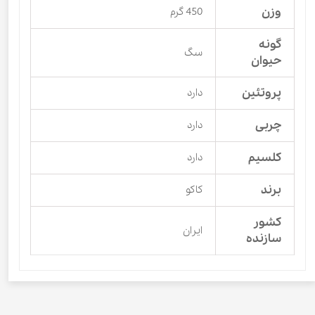
وزن
450 گرم
گونه
سگ
حیوان
پروتئین
دارد
چربی
دارد
کلسیم
دارد
برند
کاکو
کشور
ایران
سازنده