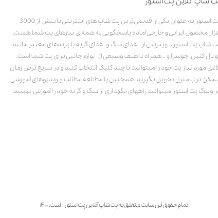
ت شاپ آنلاین پت استور
پت استور به عنوان یکی از قدیمی‌ترین پت شاپ های اینترنتی با بیش از 3000
زار محصول ایرانی و خارجی آماده پاسخگویی به همه ی نیازهای پت شما هست.
ت شاپ پت استور، ویترینی از غذای سگ و غذای گربه با برندهای معتبر مانند:
ویال کنین، جوسرا و .. همراه با طیف وسیعی از لوازم جانبی برای پت شما است.
الای مورد نیاز پت خود را میتوانید با چند کلیک انتخاب کنید و در سریع ترین زمان
مکن درب منزل تحویل بگیرید. همچنین با مطالعه مطالب و ویدیوهای آموزشی
ر وبلاگ پت استور میتوانید راههای نگهداری از سگ و گربه خود را آموزش ببینید.
تمام حقوق این سایت متعلق به پت شاپ آنلاین پت استور است. ۱۴۰۰