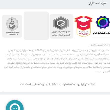
سوالات متداول
ان ضمانت ترب
 شاپ آنلاین پت استور
پت استور به عنوان یکی از قدیمی‌ترین پت شاپ های اینترنتی با بیش از 3000 هزار محصول ایرانی و خارجی
اده پاسخگویی به همه ی نیازهای پت شما هست. پت شاپ پت استور، ویترینی از غذای سگ و غذای گربه با
ندهای معتبر مانند: رویال کنین، جوسرا و .. همراه با طیف وسیعی از لوازم جانبی برای پت شما است. کالای
رد نیاز پت خود را میتوانید با چند کلیک انتخاب کنید و در سریع ترین زمان ممکن درب منزل تحویل بگیرید.
چنین با مطالعه مطالب و ویدیوهای آموزشی در وبلاگ پت استور میتوانید راههای نگهداری از سگ و گربه خود
 آموزش ببینید.
تمام حقوق این سایت متعلق به پت شاپ آنلاین پت استور است. ۱۴۰۰