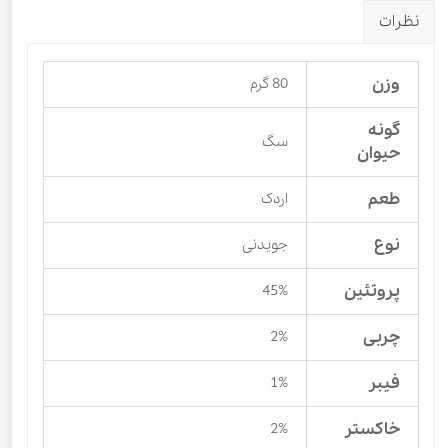
نظرات
وزن
80 گرم
گونه
سگ
حیوان
طعم
اردک
نوع
جویدنی
پروتئین
45%
چربی
2%
فیبر
1%
خاکستر
2%