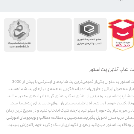
ت شاپ آنلاین پت استور
پت استور به عنوان یکی از قدیمی‌ترین پت شاپ های اینترنتی با بیش از 3000
زار محصول ایرانی و خارجی آماده پاسخگویی به همه ی نیازهای پت شما هست.
ت شاپ پت استور، ویترینی از غذای سگ و غذای گربه با برندهای معتبر مانند:
ویال کنین، جوسرا و .. همراه با طیف وسیعی از لوازم جانبی برای پت شما است.
الای مورد نیاز پت خود را میتوانید با چند کلیک انتخاب کنید و در سریع ترین زمان
مکن درب منزل تحویل بگیرید. همچنین با مطالعه مطالب و ویدیوهای آموزشی
ر وبلاگ پت استور میتوانید راههای نگهداری از سگ و گربه خود را آموزش ببینید.