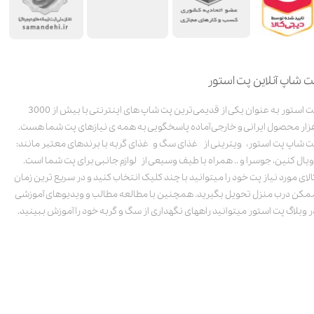
ت شاپ آنلاین پت استور
پت استور به عنوان یکی از قدیمی‌ترین پت شاپ های اینترنتی با بیش از 3000
زار محصول ایرانی و خارجی آماده پاسخگویی به همه ی نیازهای پت شما هست.
ت شاپ پت استور، ویترینی از غذای سگ و غذای گربه با برندهای معتبر مانند:
ویال کنین، جوسرا و .. همراه با طیف وسیعی از لوازم جانبی برای پت شما است.
الای مورد نیاز پت خود را میتوانید با چند کلیک انتخاب کنید و در سریع ترین زمان
مکن درب منزل تحویل بگیرید. همچنین با مطالعه مطالب و ویدیوهای آموزشی
ر وبلاگ پت استور میتوانید راههای نگهداری از سگ و گربه خود را آموزش ببینید.