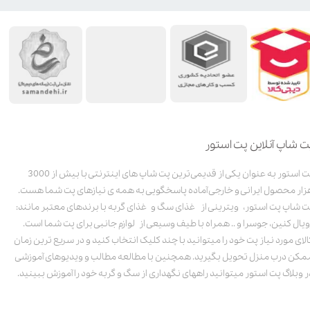
ت شاپ آنلاین پت استور
پت استور به عنوان یکی از قدیمی‌ترین پت شاپ های اینترنتی با بیش از 3000
زار محصول ایرانی و خارجی آماده پاسخگویی به همه ی نیازهای پت شما هست.
ت شاپ پت استور، ویترینی از غذای سگ و غذای گربه با برندهای معتبر مانند:
ویال کنین، جوسرا و .. همراه با طیف وسیعی از لوازم جانبی برای پت شما است.
الای مورد نیاز پت خود را میتوانید با چند کلیک انتخاب کنید و در سریع ترین زمان
مکن درب منزل تحویل بگیرید. همچنین با مطالعه مطالب و ویدیوهای آموزشی
ر وبلاگ پت استور میتوانید راههای نگهداری از سگ و گربه خود را آموزش ببینید.