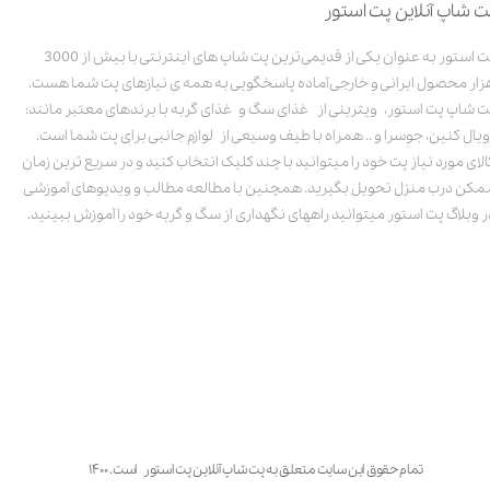
ت شاپ آنلاین پت استور
پت استور به عنوان یکی از قدیمی‌ترین پت شاپ های اینترنتی با بیش از 3000
زار محصول ایرانی و خارجی آماده پاسخگویی به همه ی نیازهای پت شما هست.
ت شاپ پت استور، ویترینی از غذای سگ و غذای گربه با برندهای معتبر مانند:
ویال کنین، جوسرا و .. همراه با طیف وسیعی از لوازم جانبی برای پت شما است.
الای مورد نیاز پت خود را میتوانید با چند کلیک انتخاب کنید و در سریع ترین زمان
مکن درب منزل تحویل بگیرید. همچنین با مطالعه مطالب و ویدیوهای آموزشی
ر وبلاگ پت استور میتوانید راههای نگهداری از سگ و گربه خود را آموزش ببینید.
تمام حقوق این سایت متعلق به پت شاپ آنلاین پت استور است. ۱۴۰۰