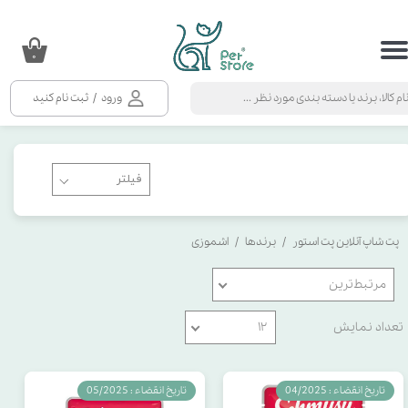
حساب کاربری من
۰
تغییر گذر واژه
ورود
/
ثبت نام کنید
سفارشات
خروج از حساب کاربری
پت شاپ آنلاین پت استور
برندها
اشموزی
مرتبط‌ترین
تعداد نمایش
۱۲
تاریخ انقضاء : 04/2025
تاریخ انقضاء : 05/2025