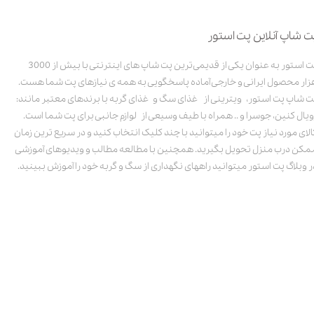
ت شاپ آنلاین پت استور
پت استور به عنوان یکی از قدیمی‌ترین پت شاپ های اینترنتی با بیش از 3000
زار محصول ایرانی و خارجی آماده پاسخگویی به همه ی نیازهای پت شما هست.
ت شاپ پت استور، ویترینی از غذای سگ و غذای گربه با برندهای معتبر مانند:
ویال کنین، جوسرا و .. همراه با طیف وسیعی از لوازم جانبی برای پت شما است.
الای مورد نیاز پت خود را میتوانید با چند کلیک انتخاب کنید و در سریع ترین زمان
مکن درب منزل تحویل بگیرید. همچنین با مطالعه مطالب و ویدیوهای آموزشی
ر وبلاگ پت استور میتوانید راههای نگهداری از سگ و گربه خود را آموزش ببینید.