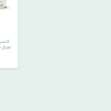
کنسرو
نچرال 