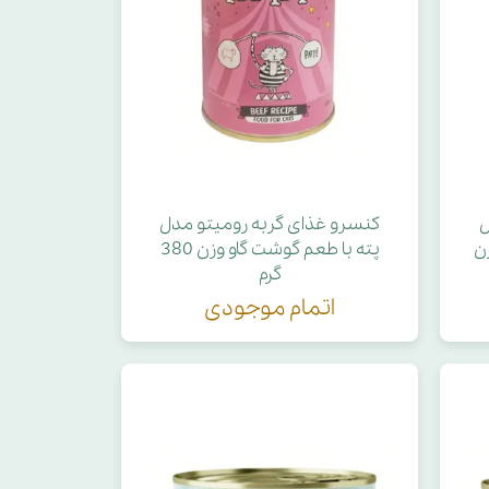
ل
کنسرو غذای گربه رومیتو مدل
ن
پته با طعم گوشت گاو وزن 380
گرم
اتمام موجودی