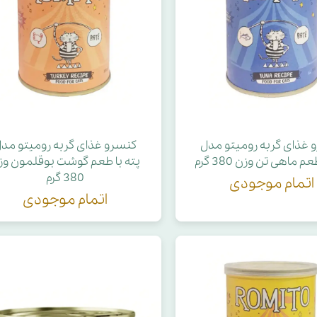
حوله سگ
غذا گربه
ربه
ر بچه گربه
وله گربه
 غذای گربه رومیتو مدل
کنسرو غذای گربه رومیتو مد
م ماهی تن وزن 380 گرم
پته با طعم گوشت بوقلمون وز
380 گرم
اتمام موجودی
اتمام موجودی