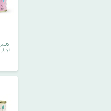
کنسرو
نچرال 