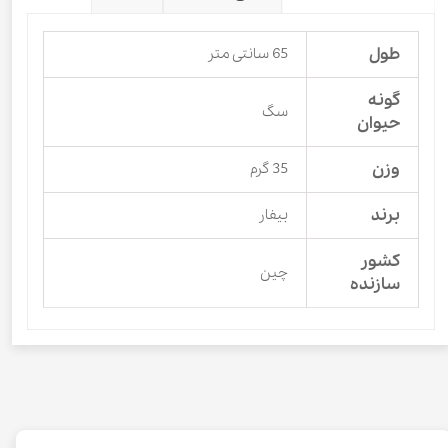
طول
65 سانتی متر
گونه
سگ
حیوان
وزن
35 گرم
برند
بیفار
کشور
چین
سازنده