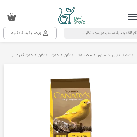
حساب کاربری من
۰
تغییر گذر واژه
ورود
/
ثبت نام کنید
سفارشات
خروج از حساب کاربری
پت شاپ آنلاین پت استور
محصولات پرندگان
غذای پرندگان
غذای قناری
غذای خشک