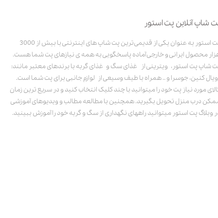
ت شاپ آنلاین پت استور
پت استور به عنوان یکی از قدیمی‌ترین پت شاپ های اینترنتی با بیش از 3000
زار محصول ایرانی و خارجی آماده پاسخگویی به همه ی نیازهای پت شما هست.
ت شاپ پت استور، ویترینی از غذای سگ و غذای گربه با برندهای معتبر مانند:
ویال کنین، جوسرا و .. همراه با طیف وسیعی از لوازم جانبی برای پت شما است.
الای مورد نیاز پت خود را میتوانید با چند کلیک انتخاب کنید و در سریع ترین زمان
مکن درب منزل تحویل بگیرید. همچنین با مطالعه مطالب و ویدیوهای آموزشی
ر وبلاگ پت استور میتوانید راههای نگهداری از سگ و گربه خود را آموزش ببینید.