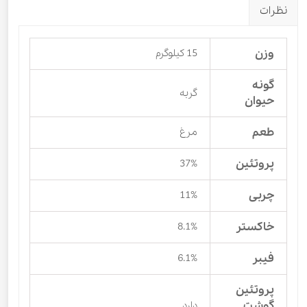
نظرات
وزن
15 کیلوگرم
گونه
گربه
حیوان
طعم
مرغ
پروتئین
37%
چربی
11%
خاکستر
8.1%
فیبر
6.1%
پروتئین
گوشت
دارد