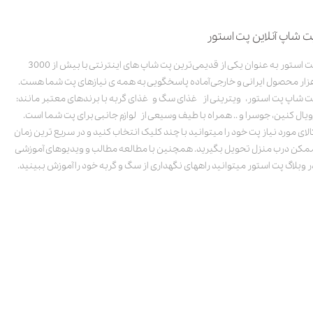
ت شاپ آنلاین پت استور
پت استور به عنوان یکی از قدیمی‌ترین پت شاپ های اینترنتی با بیش از 3000
زار محصول ایرانی و خارجی آماده پاسخگویی به همه ی نیازهای پت شما هست.
ت شاپ پت استور، ویترینی از غذای سگ و غذای گربه با برندهای معتبر مانند:
ویال کنین، جوسرا و .. همراه با طیف وسیعی از لوازم جانبی برای پت شما است.
الای مورد نیاز پت خود را میتوانید با چند کلیک انتخاب کنید و در سریع ترین زمان
مکن درب منزل تحویل بگیرید. همچنین با مطالعه مطالب و ویدیوهای آموزشی
ر وبلاگ پت استور میتوانید راههای نگهداری از سگ و گربه خود را آموزش ببینید.