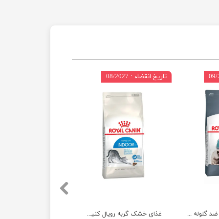
تاریخ انقضاء : 08/2027
غذای خشک گربه ضد گلوله‌ مویی رویال کنین وزن 2 کیلوگرم
غذای خشک گربه رویال کنین مدل ایندور وزن 2 کیلوگرم