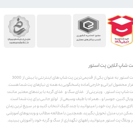
ت شاپ آنلاین پت استور
پت استور به عنوان یکی از قدیمی‌ترین پت شاپ های اینترنتی با بیش از 3000
زار محصول ایرانی و خارجی آماده پاسخگویی به همه ی نیازهای پت شما هست.
ت شاپ پت استور، ویترینی از غذای سگ و غذای گربه با برندهای معتبر مانند:
ویال کنین، جوسرا و .. همراه با طیف وسیعی از لوازم جانبی برای پت شما است.
الای مورد نیاز پت خود را میتوانید با چند کلیک انتخاب کنید و در سریع ترین زمان
مکن درب منزل تحویل بگیرید. همچنین با مطالعه مطالب و ویدیوهای آموزشی
ر وبلاگ پت استور میتوانید راههای نگهداری از سگ و گربه خود را آموزش ببینید.