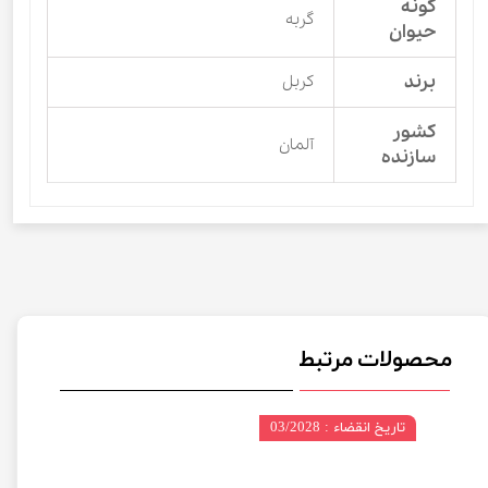
گونه
گربه
حیوان
برند
کربل
کشور
آلمان
سازنده
محصولات مرتبط
تاریخ انقضاء : 03/2028