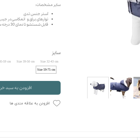
سایر مشخصات:
حوله سگ
غذا گربه
آستر جنس تدی
ربه
نوارهای براق و انعکاسی در جی
ر بچه گربه
قابل شستشو تا دمای 30 درجه سانتیگراد
وله گربه
سایز
45-59 cm
Size 39-50 cm
Size 32-43 cm
Size 59-75 cm
افزودن به سبد خر
افزودن به علاقه مندی ها