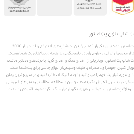
ت شاپ آنلاین پت استور
پت استور به عنوان یکی از قدیمی‌ترین پت شاپ های اینترنتی با بیش از 3000
زار محصول ایرانی و خارجی آماده پاسخگویی به همه ی نیازهای پت شما هست.
ت شاپ پت استور، ویترینی از غذای سگ و غذای گربه با برندهای معتبر مانند:
ویال کنین، جوسرا و .. همراه با طیف وسیعی از لوازم جانبی برای پت شما است.
الای مورد نیاز پت خود را میتوانید با چند کلیک انتخاب کنید و در سریع ترین زمان
مکن درب منزل تحویل بگیرید. همچنین با مطالعه مطالب و ویدیوهای آموزشی
ر وبلاگ پت استور میتوانید راههای نگهداری از سگ و گربه خود را آموزش ببینید.