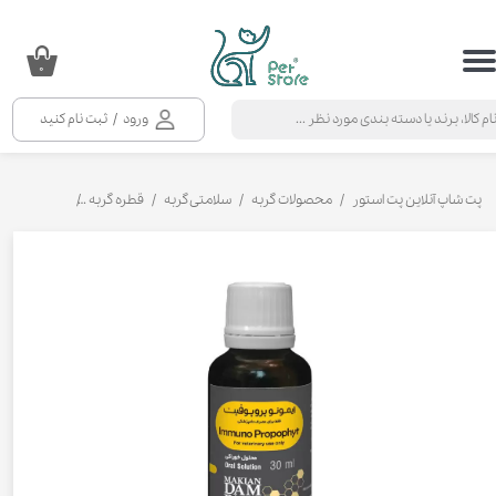
حساب کاربری من
۰
تغییر گذر واژه
ورود
/
ثبت نام کنید
سفارشات
خروج از حساب کاربری
پت شاپ آنلاین پت استور
محصولات گربه
سلامتی گربه
قطره گربه
قطره خوراکی تق