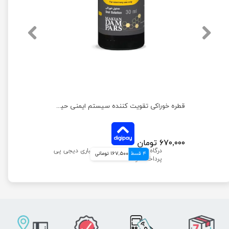
قطره خوراکی مناسب بیماری های تنفسی حیوانات ایمونواکینامول حجم 30 میلی لیتر
قطره خوراکی تقویت کننده سیستم ایمنی حیوانات ایمونو پروپوفیت حجم 30 میلی لیتر
۶۷۰,۰۰۰ تومان
4 قسط
167,500 تومانی