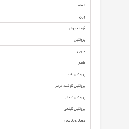
ابعاد
وزن
گونه حیوان
پروتئین
چربی
طعم
پروتئین طیور
پروتئین گوشت قرمز
پروتئین دریایی
پروتئین گیاهی
مولتی ویتامین