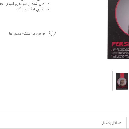
غنی شده از اسیدهای آمینه‌ی خ
حوله سگ
غذا گربه
دارای امگا3 و امگا6
ربه
ر بچه گربه
وله گربه
افزودن به علاقه مندی ها
حداقل یکسال