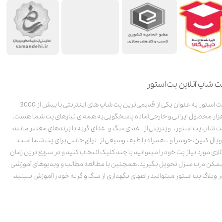
ت شاپ آنلاین پت استور
پت استور به عنوان یکی از قدیمی‌ترین پت شاپ های اینترنتی با بیش از 3000
زار محصول ایرانی و خارجی آماده پاسخگویی به همه ی نیازهای پت شما هست.
ت شاپ پت استور، ویترینی از غذای سگ و غذای گربه با برندهای معتبر مانند:
ویال کنین، جوسرا و .. همراه با طیف وسیعی از لوازم جانبی برای پت شما است.
الای مورد نیاز پت خود را میتوانید با چند کلیک انتخاب کنید و در سریع ترین زمان
مکن درب منزل تحویل بگیرید. همچنین با مطالعه مطالب و ویدیوهای آموزشی
ر وبلاگ پت استور میتوانید راههای نگهداری از سگ و گربه خود را آموزش ببینید.