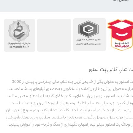
ت شاپ آنلاین پت استور
پت استور به عنوان یکی از قدیمی‌ترین پت شاپ های اینترنتی با بیش از 3000
زار محصول ایرانی و خارجی آماده پاسخگویی به همه ی نیازهای پت شما هست.
ت شاپ پت استور، ویترینی از غذای سگ و غذای گربه با برندهای معتبر مانند:
ویال کنین، جوسرا و .. همراه با طیف وسیعی از لوازم جانبی برای پت شما است.
الای مورد نیاز پت خود را میتوانید با چند کلیک انتخاب کنید و در سریع ترین زمان
مکن درب منزل تحویل بگیرید. همچنین با مطالعه مطالب و ویدیوهای آموزشی
ر وبلاگ پت استور میتوانید راههای نگهداری از سگ و گربه خود را آموزش ببینید.