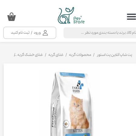
حساب کاربری من
۰
تغییر گذر واژه
ورود
/
ثبت نام کنید
سفارشات
خروج از حساب کاربری
پت شاپ آنلاین پت استور
محصولات گربه
غذای گربه
غذای خشک گربه
غذای خشک 