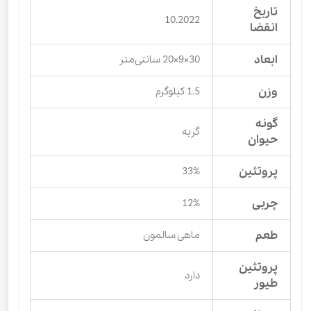
تاریخ
10.2022
انقضا
ابعاد
30×9×20 سانتی‌متر
وزن
1.5 کیلوگرم
گونه
گربه
حیوان
پروتئین
33%
چربی
12%
طعم
ماهی سالمون
پروتئین
دارد
طیور