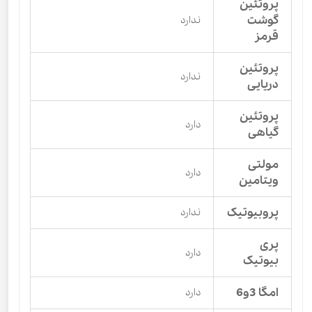
پروتئین
گوشت
ندارد
قرمز
پروتئین
ندارد
دریایی
پروتئین
دارد
گیاهی
مولتی
دارد
ویتامین
پروبیوتیک
ندارد
پری
دارد
بیوتیک
امگا 3و6
دارد