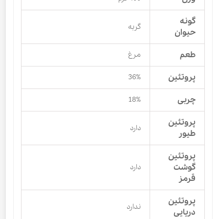
گونه
گربه
حیوان
طعم
مرغ
پروتئین
36%
چربی
18%
پروتئین
دارد
طیور
پروتئین
گوشت
دارد
قرمز
پروتئین
ندارد
دریایی