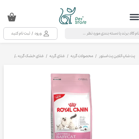
حساب کاربری من
۰
تغییر گذر واژه
ورود
/
ثبت نام کنید
سفارشات
خروج از حساب کاربری
پت شاپ آنلاین پت استور
محصولات گربه
غذای گربه
غذای خشک گربه
غذای خشک 