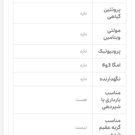
پروتئین
دارد
گیاهی
مولتی
دارد
ویتامین
پروبیوتیک
دارد
امگا 3و6
دارد
نگهدارنده
دارد
مناسب
بارداری یا
هست
شیردهی
مناسب
گربه عقیم
نیست
شده