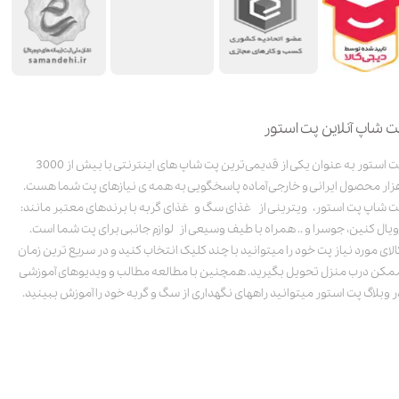
ت شاپ آنلاین پت استور
پت استور به عنوان یکی از قدیمی‌ترین پت شاپ های اینترنتی با بیش از 3000
زار محصول ایرانی و خارجی آماده پاسخگویی به همه ی نیازهای پت شما هست.
ت شاپ پت استور، ویترینی از غذای سگ و غذای گربه با برندهای معتبر مانند:
ویال کنین، جوسرا و .. همراه با طیف وسیعی از لوازم جانبی برای پت شما است.
الای مورد نیاز پت خود را میتوانید با چند کلیک انتخاب کنید و در سریع ترین زمان
مکن درب منزل تحویل بگیرید. همچنین با مطالعه مطالب و ویدیوهای آموزشی
ر وبلاگ پت استور میتوانید راههای نگهداری از سگ و گربه خود را آموزش ببینید.