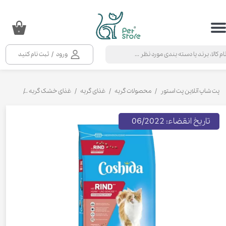
حساب کاربری من
۰
تغییر گذر واژه
ورود
/
ثبت نام کنید
سفارشات
خروج از حساب کاربری
پت شاپ آنلاین پت استور
محصولات گربه
غذای گربه
غذای خشک گربه
غذای خشک 
تاریخ انقضاء: 06/2022