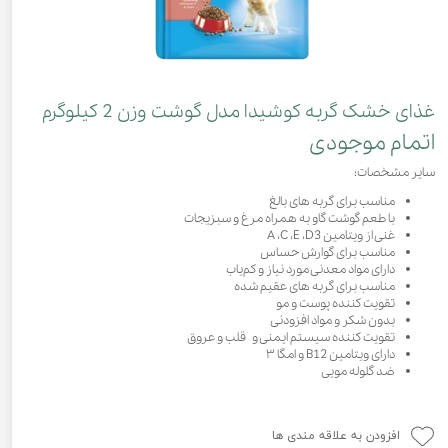
غذای خشک گربه کوشیدا مدل گوشت وزن 2 کیلوگرم
اتمام موجودی
سایر مشخصات:
مناسب برای گربه های بالغ
با طعم گوشت گاو به همراه مرغ و سبزیجات
غنی از ویتامین A ،C ،E ،D3
مناسب برای گوارش حساس
دارای مواد معدنی مورد نیاز و کم‌یاب
مناسب برای گربه های عقیم شده
تقویت کننده پوست و مو
بدون شکر و مواد افزودنی
تقویت کننده سیستم ایمنی و قلب و عروق
دارای ویتامین B12 و امگا ۳
ضد گلوله مویی
افزودن به علاقه مندی ها