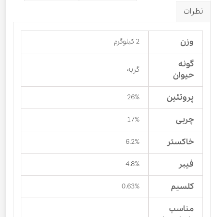
نظرات
وزن
2 کیلوگرم
گونه
گربه
حیوان
پروتئین
26%
چربی
17%
خاکستر
6.2%
فیبر
4.8%
کلسیم
0.63%
مناسب