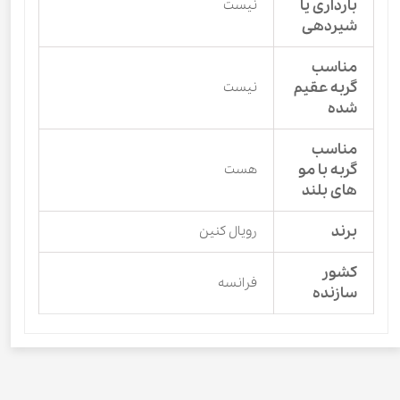
بارداری یا
نیست
شیردهی
مناسب
گربه عقیم
نیست
شده
مناسب
گربه با مو
هست
های بلند
برند
رویال کنین
کشور
فرانسه
سازنده