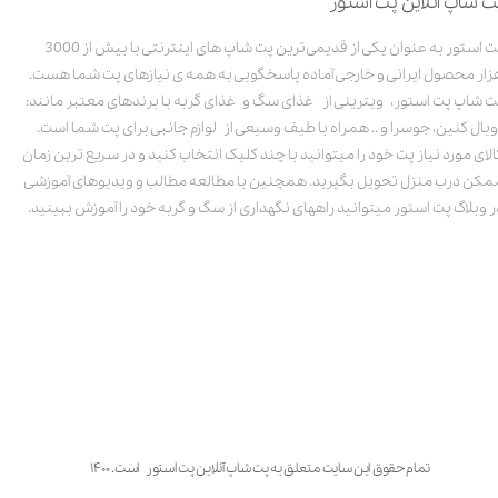
ت شاپ آنلاین پت استور
پت استور به عنوان یکی از قدیمی‌ترین پت شاپ های اینترنتی با بیش از 3000
زار محصول ایرانی و خارجی آماده پاسخگویی به همه ی نیازهای پت شما هست.
ت شاپ پت استور، ویترینی از غذای سگ و غذای گربه با برندهای معتبر مانند:
ویال کنین، جوسرا و .. همراه با طیف وسیعی از لوازم جانبی برای پت شما است.
الای مورد نیاز پت خود را میتوانید با چند کلیک انتخاب کنید و در سریع ترین زمان
مکن درب منزل تحویل بگیرید. همچنین با مطالعه مطالب و ویدیوهای آموزشی
ر وبلاگ پت استور میتوانید راههای نگهداری از سگ و گربه خود را آموزش ببینید.
تمام حقوق این سایت متعلق به پت شاپ آنلاین پت استور است. ۱۴۰۰