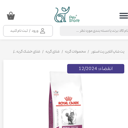
حساب کاربری من
۰
تغییر گذر واژه
ورود
/
ثبت نام کنید
سفارشات
خروج از حساب کاربری
پت شاپ آنلاین پت استور
محصولات گربه
غذای گربه
غذای خشک گربه
غذای خشک 
انقضاء: 12/2024