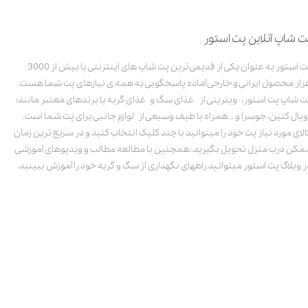
ت شاپ آنلاین پت استور
پت استور به عنوان یکی از قدیمی‌ترین پت شاپ های اینترنتی با بیش از 3000
زار محصول ایرانی و خارجی آماده پاسخگویی به همه ی نیازهای پت شما هست.
ت شاپ پت استور، ویترینی از غذای سگ و غذای گربه با برندهای معتبر مانند:
ویال کنین، جوسرا و .. همراه با طیف وسیعی از لوازم جانبی برای پت شما است.
الای مورد نیاز پت خود را میتوانید با چند کلیک انتخاب کنید و در سریع ترین زمان
مکن درب منزل تحویل بگیرید. همچنین با مطالعه مطالب و ویدیوهای آموزشی
ر وبلاگ پت استور میتوانید راههای نگهداری از سگ و گربه خود را آموزش ببینید.