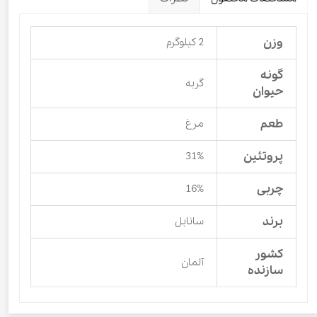
وزن
2 کیلوگرم
گونه
گربه
حیوان
طعم
مرغ
پروتئین
31%
چربی
16%
برند
سانابل
کشور
آلمان
سازنده