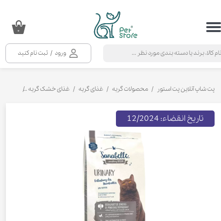
حساب کاربری من
۰
تغییر گذر واژه
ورود
/
ثبت نام کنید
سفارشات
خروج از حساب کاربری
پت شاپ آنلاین پت استور
محصولات گربه
غذای گربه
غذای خشک گربه
غذای خشک 
تاریخ انقضاء: 12/2024