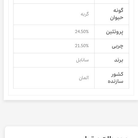
گونه
گربه
حیوان
پروتئین
24.50%
چربی
21.50%
برند
سانابل
کشور
آلمان
سازنده