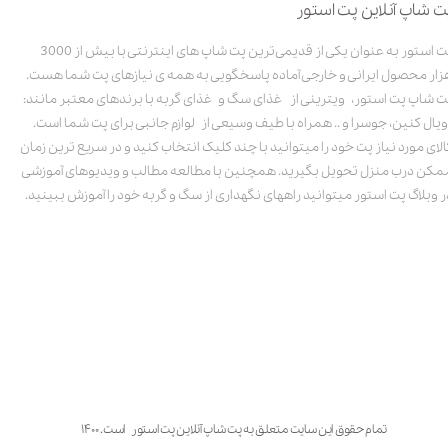
ت شاپ آنلاین پت استور
پت استور به عنوان یکی از قدیمی‌ترین پت شاپ های اینترنتی با بیش از 3000
زار محصول ایرانی و خارجی آماده پاسخگویی به همه ی نیازهای پت شما هست.
ت شاپ پت استور، ویترینی از غذای سگ و غذای گربه با برندهای معتبر مانند:
ویال کنین، جوسرا و .. همراه با طیف وسیعی از لوازم جانبی برای پت شما است.
الای مورد نیاز پت خود را میتوانید با چند کلیک انتخاب کنید و در سریع ترین زمان
مکن درب منزل تحویل بگیرید. همچنین با مطالعه مطالب و ویدیوهای آموزشی
ر وبلاگ پت استور میتوانید راههای نگهداری از سگ و گربه خود را آموزش ببینید.
تمام حقوق این سایت متعلق به پت شاپ آنلاین پت استور است. ۱۴۰۰