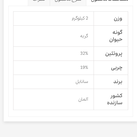
وزن
2 کیلوگرم
گونه
گربه
حیوان
پروتئین
32%
چربی
19%
برند
سانابل
کشور
آلمان
سازنده