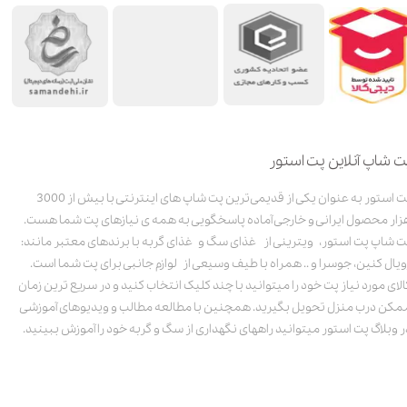
ت شاپ آنلاین پت استور
پت استور به عنوان یکی از قدیمی‌ترین پت شاپ های اینترنتی با بیش از 3000
زار محصول ایرانی و خارجی آماده پاسخگویی به همه ی نیازهای پت شما هست.
ت شاپ پت استور، ویترینی از غذای سگ و غذای گربه با برندهای معتبر مانند:
ویال کنین، جوسرا و .. همراه با طیف وسیعی از لوازم جانبی برای پت شما است.
الای مورد نیاز پت خود را میتوانید با چند کلیک انتخاب کنید و در سریع ترین زمان
مکن درب منزل تحویل بگیرید. همچنین با مطالعه مطالب و ویدیوهای آموزشی
ر وبلاگ پت استور میتوانید راههای نگهداری از سگ و گربه خود را آموزش ببینید.