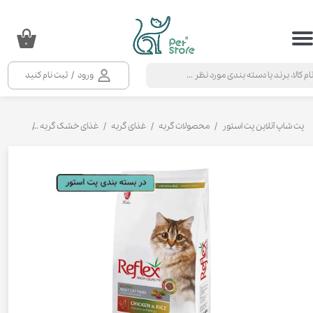
حساب کاربری من
۰
تغییر گذر واژه
ورود
/
ثبت نام کنید
سفارشات
خروج از حساب کاربری
پت شاپ آنلاین پت استور
محصولات گربه
غذای گربه
غذای خشک گربه
غذای خشک گ