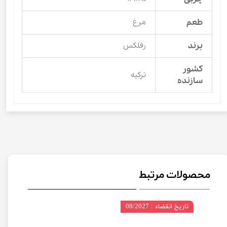
طعم
مرغ
برند
رفلکس
کشور
ترکیه
سازنده
محصولات مرتبط
تاریخ انقضاء : 08/2027