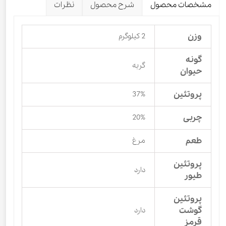
مشخصات محصول
شرح محصول
نظرات
وزن
2 کیلوگرم
گونه
گربه
حیوان
پروتئین
37%
چربی
20%
طعم
مرغ
پروتئین
دارد
طیور
پروتئین
گوشت
دارد
قرمز