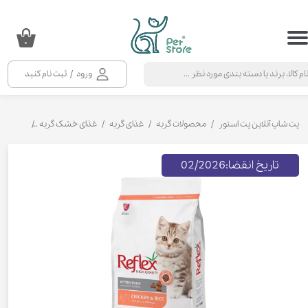
حساب کاربری من
۰
تغییر گذر واژه
ورود
/
ثبت نام کنید
سفارشات
خروج از حساب کاربری
پت شاپ آنلاین پت استور
محصولات گربه
غذای گربه
غذای خشک گربه
غذای خشک 
تاریخ انقضا:
02/2026