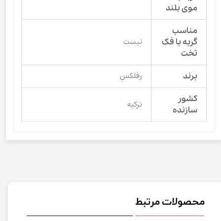
موی بلند
مناسب
گربه با فک
نیست
تخت
برند
رفلکس
کشور
ترکیه
سازنده
محصولات مرتبط