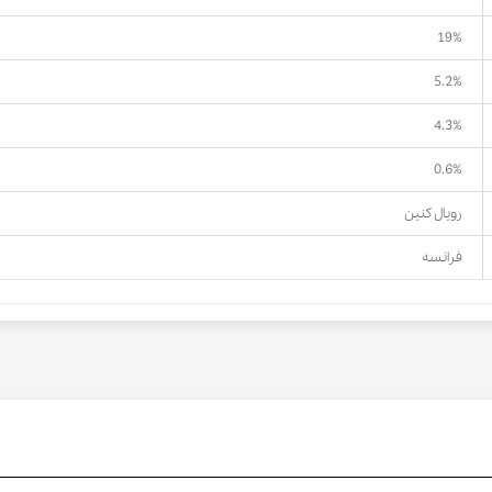
19%
5.2%
4.3%
0.6%
رویال کنین
فرانسه