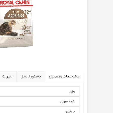
لباس و 
ظرف آب و 
اسکرچر گ
شیشه شی
لباس و ح
مشخصات محصول
دستورالعمل
نظرات
وزن
گونه حیوان
پروتئین