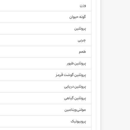
وزن
گونه حیوان
پروتئین
چربی
طعم
پروتئین طیور
پروتئین گوشت قرمز
پروتئین دریایی
پروتئین گیاهی
مولتی ویتامین
پروبیوتیک