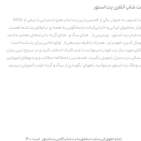
ت شاپ آنلاین پت استور
پت استور به عنوان یکی از قدیمی‌ترین پت شاپ های اینترنتی با بیش از 3000
زار محصول ایرانی و خارجی آماده پاسخگویی به همه ی نیازهای پت شما هست.
ت شاپ پت استور، ویترینی از غذای سگ و غذای گربه با برندهای معتبر مانند:
ویال کنین، جوسرا و .. همراه با طیف وسیعی از لوازم جانبی برای پت شما است.
الای مورد نیاز پت خود را میتوانید با چند کلیک انتخاب کنید و در سریع ترین زمان
مکن درب منزل تحویل بگیرید. همچنین با مطالعه مطالب و ویدیوهای آموزشی
ر وبلاگ پت استور میتوانید راههای نگهداری از سگ و گربه خود را آموزش ببینید.
تمام حقوق این سایت متعلق به پت شاپ آنلاین پت استور است. ۱۴۰۰