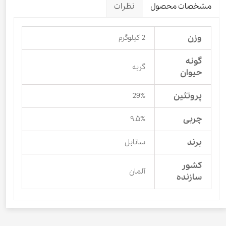
مشخصات محصول
نظرات
وزن
2 کیلوگرم
گونه
گربه
حیوان
پروتئین
29%
چربی
۹.۵%
برند
سانابل
کشور
آلمان
سازنده