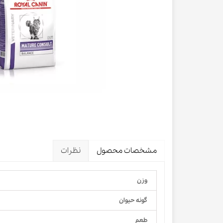
لباس و 
ظرف آب و 
اسکرچر گ
شیشه شی
لباس و ح
مشخصات محصول
نظرات
وزن
گونه حیوان
طعم