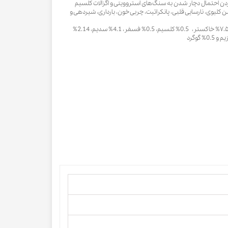
ردن احتمال دچار شدن به سنگ‌های استروویتی و اگزالات کلسیم
 کلیوی، نارسایی قلبی، پانکراتیت، چربی خون، بارداری، شیردهی و
حاوی ۳۴% پروتئین، ۱۰% چربی، ۷.۵% خاکستر، 0.5% کلسیم، 0.5% فسفر، 4.1% سدیم، 2.14%