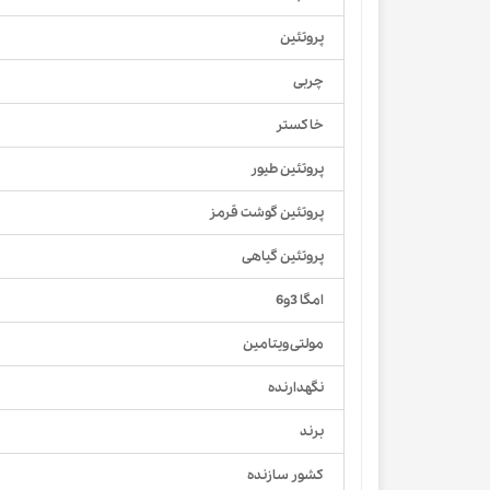
پروتئین
چربی
خاکستر
پروتئین طیور
پروتئین گوشت قرمز
پروتئین گیاهی
امگا 3و6
مولتی ویتامین
نگهدارنده
برند
کشور سازنده