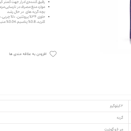
رقیق کننده‌ی ادرار جهت کمتر ک
حوله سگ
غذا گربه
موارد منع مصرف در نارسایی مزمن
بچه گربه های در حال رشد
ربه
کلرید، 0.8% پتاسیم، 0.04% منیزیم و 0.5% گوگرد
ر بچه گربه
وله گربه
افزودن به علاقه مندی ها
۲ کیلوگرم
گربه
مرغ و گوشت