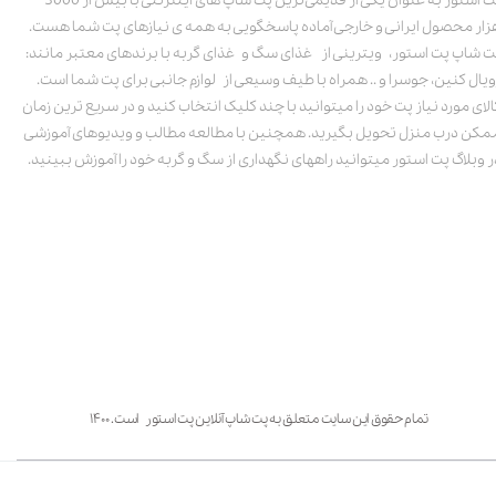
پت استور به عنوان یکی از قدیمی‌ترین پت شاپ های اینترنتی با بیش از 3000
زار محصول ایرانی و خارجی آماده پاسخگویی به همه ی نیازهای پت شما هست.
ت شاپ پت استور، ویترینی از غذای سگ و غذای گربه با برندهای معتبر مانند:
ویال کنین، جوسرا و .. همراه با طیف وسیعی از لوازم جانبی برای پت شما است.
الای مورد نیاز پت خود را میتوانید با چند کلیک انتخاب کنید و در سریع ترین زمان
مکن درب منزل تحویل بگیرید. همچنین با مطالعه مطالب و ویدیوهای آموزشی
ر وبلاگ پت استور میتوانید راههای نگهداری از سگ و گربه خود را آموزش ببینید.
تمام حقوق این سایت متعلق به پت شاپ آنلاین پت استور است. ۱۴۰۰