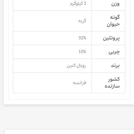
وزن
2 کیلوگرم
گونه
گربه
حیوان
پروتئین
32%
چربی
10%
برند
رویال کنین
کشور
فرانسه
سازنده